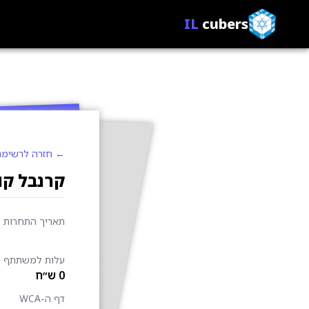
IL
cubers
← חזרה לרשימת
קרנבל קוביו
תאריך התחרות
עלות למשתתף
0 ש״ח
דף ה-WCA