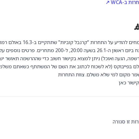
 ב-WCA ↗
אהלן! אנחנו שמחים להודיע על התחרות "קרנבל קוביות" 
ההרשמה תיפתח ביום ראשון ה-26.1 בשעה 20:00, ל-200 מתחרים. פרט
הרשמה, הגעה ואוכל) ניתן למצוא בקישור חשוב כדי שההרשמה תאושר יש
שלם בפייבוקס (לא לשכוח לכתוב את השם של המשתתף כשאתם משלמי
שמר מקום למי שלא משלם. צוות התחרות
ישור כאן
ת זו סגורה