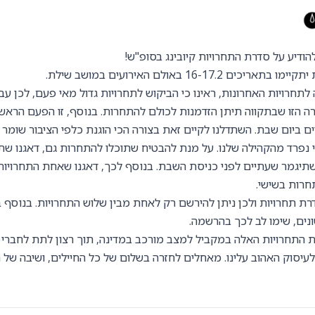
ודיע על סדרת התחרויות קיובינג בסופ''ש!
ים 16-17.2 באולם האירועים במושב שילת.
חרויות האחרונות, ראינו כי הביקוש לתחרויות גדול מאי פעם, לכן עב
ה הזו שבתקווה תיתן הזדמנות לכולם להתחרות. בנוסף, זו הפעם הראש
 ביום שבת. השתדלנו לקיים זאת בצורה הכי הוגנת כלפי הציבור שומר 
י נפרד מהקהילה שלנו. על מנת להבטיח שתוכלו להתחרות גם, דאגנו שת
תיגמר שעתיים לפני כניסת השבת. בנוסף לכך, דאגנו שאחת התחרויו
חרות בשישי.
דרת תחרויות ולכן ניתן להירשם רק לאחת מבין שלוש התחרויות. בנוסף
נים, שימו לב לכך בהרשמה.
ת התחרויות האלה במקביל למצב מורכב במדינה, תוך רצון לתת לחברי 
עיסוק האהוב עלינו. מאחלים לחזרה בשלום של כל החיילים, ושיבה של 