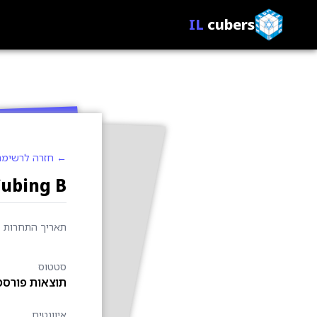
IL
cubers
← חזרה לרשימת
ubing B
תאריך התחרות
סטטוס
תוצאות פורסמ
איוונטים