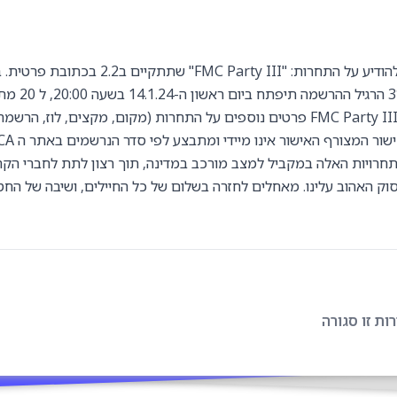
אנחנו שמחים להודיע על התחרות: "FMC Party III" שתת
את מקצה ה3*3 הרגי
בFMC Party III FMC, 4BLD פרטים נוספים על התחרות (מקום, מקצים, לוז, ה
חרויות האלה במקביל למצב מורכב במדינה, תוך רצון לתת לחברי הקה
וק האהוב עלינו. מאחלים לחזרה בשלום של כל החיילים, ושיבה של החט
ת זו סגורה