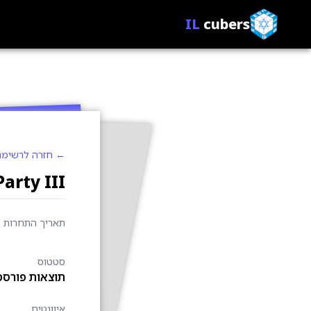
IL
cubers
← חזרה לרשימת
arty III
תאריך התחרות
סטטוס
תוצאות פורסמ
איוונטים