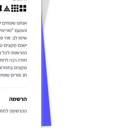
אנחנו שמחים לה
והפעם "פורימינקס א" שתתקיים 
שימו לב: זוהי 
ישנם מקצים שו
ההרשמה לכל אחת מהתחרו
תודה רבה לרות
מקצים בתחרות זו:  Pyraminx, 3BLD
חג פורים שמח 
הרשמה
ההרשמה לתחרו