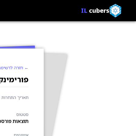
IL
cubers
← חזרה לרשימת
פורימינקס א
תאריך התחרות
סטטוס
תוצאות פורסמ
איוונטים